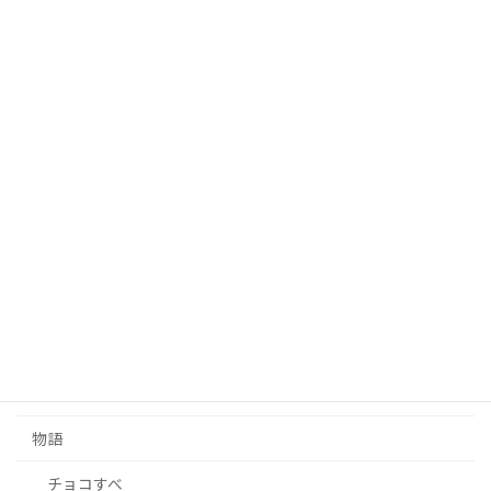
会社訪問記
写真
告知
哲学
学校
小説
広告
東方
東方二次創作
物語
チョコすべ